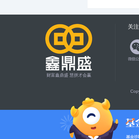
关注
财富鑫鼎盛 慧拼才会赢
Copy