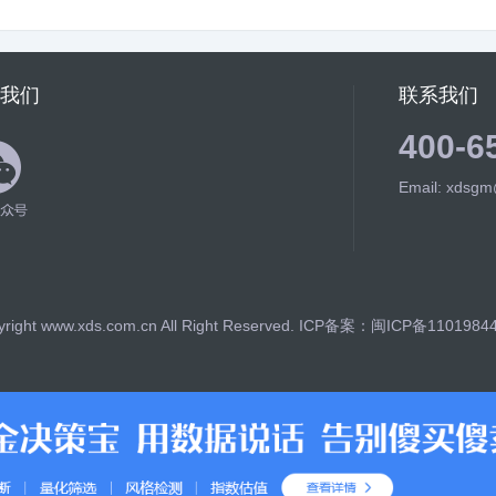
我们
联系我们
400-6
Email: xdsg
right www.xds.com.cn All Right Reserved.
ICP备案：闽ICP备1101984